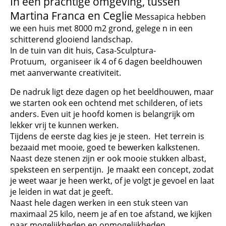
In een prachtige omgeving, tussen
Martina Franca en Ceglie
Messapica hebben
we een huis met 8000 m2 grond, gelege
n in een
schitterend glooiend landschap.
In de tuin van dit huis, Casa-Sculptura-
Protuum, organiseer ik 4 of 6 dagen beeldhouwen
met aanverwante creativiteit.
De nadruk ligt deze dagen op het beeldhouwen, maar
we starten ook een ochtend met schilderen, of iets
anders. Even uit je hoofd komen is belangrijk om
lekker vrij te kunnen werken.
Tijdens de eerste dag kies je je steen. Het terrein is
bezaaid met mooie, goed te bewerken kalkstenen.
Naast deze stenen zijn er ook mooie stukken albast,
speksteen en serpentijn. Je maakt een concept, zodat
je weet waar je heen werkt, of je volgt je gevoel en laat
je leiden in wat dat je geeft.
Naast hele dagen werken in een stuk steen van
maximaal 25 kilo, neem je af en toe afstand, we kijken
naar mogelijkheden en onmogelijkheden.